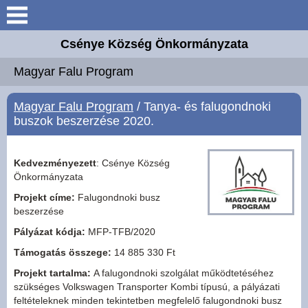
Keresés
Csénye Község Önkormányzata
Aktuális információk
Magyar Falu Program
Elérhetőségek
Magyar Falu Program
/ Tanya- és falugondnoki
buszok beszerzése 2020.
Önkormányzat
Kedvezményezett
: Csénye Község
Közös Hivatal
Önkormányzata
Projekt címe:
Falugondnoki busz
Intézmények
beszerzése
Pályázat kódja:
MFP-TFB/2020
Széchenyi 2020 Európai
Támogatás összege:
14 885 330 Ft
Uniós támogatás
Projekt tartalma:
A falugondnoki szolgálat működtetéséhez
szükséges Volkswagen Transporter Kombi típusú, a pályázati
Magyar Falu Program
feltételeknek minden tekintetben megfelelő falugondnoki busz