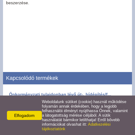
beszerzése.
Hirdetmények
Koronavírus
Közérdekű adatok
Civil szervezetek
Közművelődés
Kapcsolódó termékek
Turizmus
Önkormányzati tulajdonban lévő út-, hídépítés/f...
Weboldalunk sütiket (cookie) használ működése
Galéria
folyamán annak érdekében, hogy a legjobb
Részletek
felhasználói élményt nyújthassa Önnek, valamint
Elfogadom
a látogatottság mérése céljából. A sütik
Látnivalók
használatát bármikor letilthatja! Erről bővebb
információkat olvashat itt:
Adatkezelési
tájékoztatónk