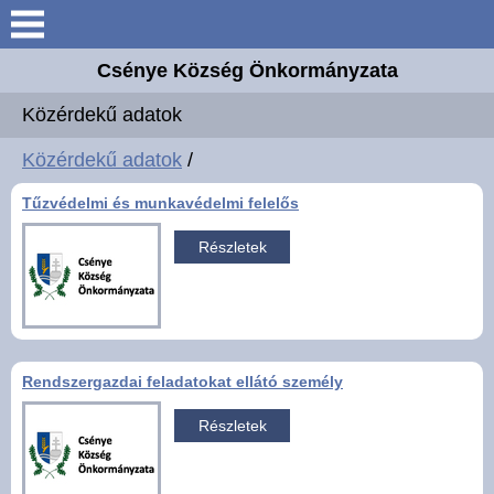
Keresés
Csénye Község Önkormányzata
Aktuális információk
Közérdekű adatok
Elérhetőségek
Közérdekű adatok
/
Tűzvédelmi és munkavédelmi felelős
Önkormányzat
Részletek
Közös Hivatal
Intézmények
Rendszergazdai feladatokat ellátó személy
Széchenyi 2020 Európai
Uniós támogatás
Részletek
Magyar Falu Program