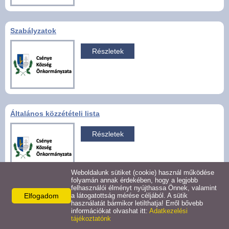
Hirdetmények
Szabályzatok
Koronavírus
Részletek
Közérdekű adatok
Civil szervezetek
Általános közzétételi lista
Közművelődés
Részletek
Turizmus
Weboldalunk sütiket (cookie) használ működése
Galéria
folyamán annak érdekében, hogy a legjobb
felhasználói élményt nyújthassa Önnek, valamint
Elfogadom
a látogatottság mérése céljából. A sütik
Adatvédelmi tisztviselő, információbiztonsági f...
Látnivalók
használatát bármikor letilthatja! Erről bővebb
információkat olvashat itt:
Adatkezelési
Részletek
tájékoztatónk