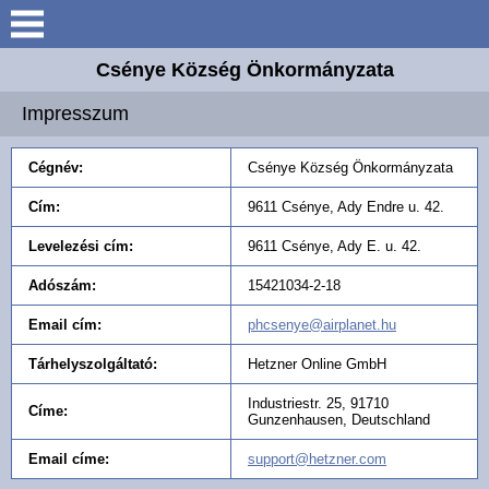
Keresés
Csénye Község Önkormányzata
Aktuális információk
Impresszum
Elérhetőségek
Cégnév:
Csénye Község Önkormányzata
Önkormányzat
Cím:
9611 Csénye, Ady Endre u. 42.
Levelezési cím:
9611 Csénye, Ady E. u. 42.
Közös Hivatal
Adószám:
15421034-2-18
Intézmények
Email cím:
phcsenye@airplanet.hu
Tárhelyszolgáltató:
Hetzner Online GmbH
Széchenyi 2020 Európai
Uniós támogatás
Industriestr. 25, 91710
Címe:
Gunzenhausen, Deutschland
Magyar Falu Program
Email címe:
support@hetzner.com