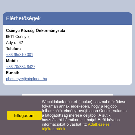
Hirdetmények
Elérhetőségek
Koronavírus
Csénye Község Önkormányzata
9611 Csénye,
Közérdekű adatok
Ady u. 42.
Telefon:
+36-95/310-001
Civil szervezetek
Mobil:
+36-70/334-6427
Közművelődés
E-mail:
phcsenye@airplanet.hu
Turizmus
Weboldalunk sütiket (cookie) használ működése
Galéria
folyamán annak érdekében, hogy a legjobb
felhasználói élményt nyújthassa Önnek, valamint
Elfogadom
a látogatottság mérése céljából. A sütik
Látnivalók
használatát bármikor letilthatja! Erről bővebb
információkat olvashat itt:
Adatkezelési
tájékoztatónk