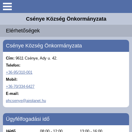
Keresés
Csénye Község Önkormányzata
Aktuális információk
Elérhetőségek
Elérhetőségek
Csénye Község Önkormányzata
Önkormányzat
Cím:
9611 Csénye, Ady u. 42.
Telefon:
Közös Hivatal
+36-95/310-001
Mobil:
Intézmények
+36-70/334-6427
E-mail:
phcsenye@airplanet.hu
Széchenyi 2020 Európai
Uniós támogatás
Ügyfélfogadási idő
Magyar Falu Program
Hétfő
08:00 - 12:00
13:00 - 16:00