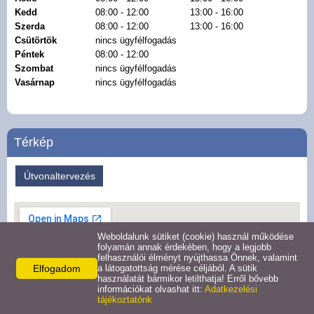
Kedd
08:00 - 12:00
13:00 - 16:00
Hirdetmények
Szerda
08:00 - 12:00
13:00 - 16:00
Csütörtök
nincs ügyfélfogadás
Péntek
08:00 - 12:00
Koronavírus
Szombat
nincs ügyfélfogadás
Vasárnap
nincs ügyfélfogadás
Közérdekű adatok
Civil szervezetek
Térkép
Közművelődés
Útvonaltervezés
Turizmus
Weboldalunk sütiket (cookie) használ működése
Galéria
folyamán annak érdekében, hogy a legjobb
felhasználói élményt nyújthassa Önnek, valamint
Elfogadom
a látogatottság mérése céljából. A sütik
Látnivalók
használatát bármikor letilthatja! Erről bővebb
információkat olvashat itt:
Adatkezelési
tájékoztatónk