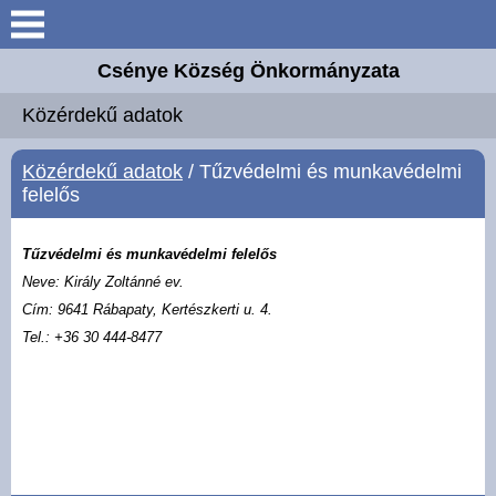
Keresés
Csénye Község Önkormányzata
Aktuális információk
Közérdekű adatok
Elérhetőségek
Közérdekű adatok
/ Tűzvédelmi és munkavédelmi
felelős
Önkormányzat
Tűzvédelmi és munkavédelmi felelős
Közös Hivatal
Neve: Király Zoltánné ev.
Cím: 9641 Rábapaty, Kertészkerti u. 4.
Intézmények
Tel.: +36 30 444-8477
Széchenyi 2020 Európai
Uniós támogatás
Magyar Falu Program