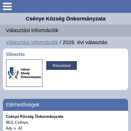
Keresés
Csénye Község Önkormányzata
Aktuális információk
Választási információk
Elérhetőségek
Választási információk
/ 2026. évi választás
Választás
Önkormányzat
Részletek
Közös Hivatal
Intézmények
Széchenyi 2020 Európai
Elérhetőségek
Uniós támogatás
Csénye Község Önkormányzata
9611 Csénye,
Magyar Falu Program
Ady u. 42.