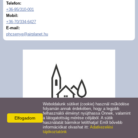
Telefon:
Hirdetmények
+36-95/310-001
Mobil:
+36-70/334-6427
Koronavírus
E-mail:
phcsenye@airplanet.hu
Közérdekű adatok
Civil szervezetek
Közművelődés
Turizmus
Weboldalunk sütiket (cookie) használ működése
Galéria
folyamán annak érdekében, hogy a legjobb
felhasználói élményt nyújthassa Önnek, valamint
Elfogadom
a látogatottság mérése céljából. A sütik
Látnivalók
használatát bármikor letilthatja! Erről bővebb
információkat olvashat itt:
Adatkezelési
tájékoztatónk