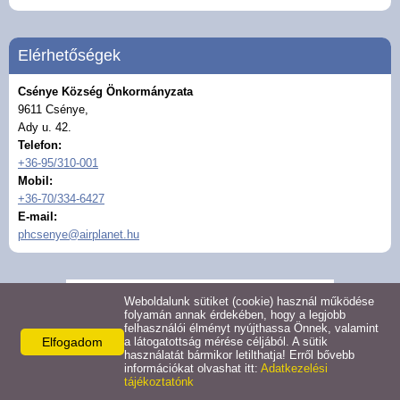
Hirdetmények
Elérhetőségek
Koronavírus
Csénye Község Önkormányzata
9611 Csénye,
Közérdekű adatok
Ady u. 42.
Telefon:
+36-95/310-001
Civil szervezetek
Mobil:
+36-70/334-6427
Közművelődés
E-mail:
phcsenye@airplanet.hu
Turizmus
Weboldalunk sütiket (cookie) használ működése
Galéria
folyamán annak érdekében, hogy a legjobb
felhasználói élményt nyújthassa Önnek, valamint
Elfogadom
a látogatottság mérése céljából. A sütik
Látnivalók
használatát bármikor letilthatja! Erről bővebb
információkat olvashat itt:
Adatkezelési
tájékoztatónk