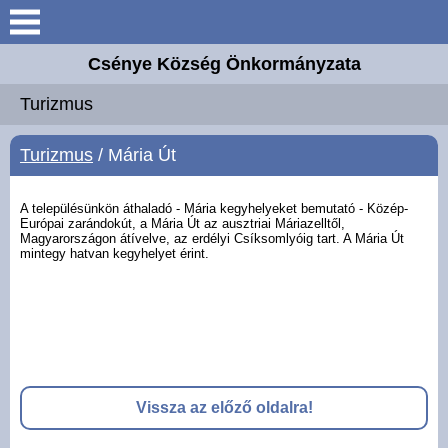
Keresés
Csénye Község Önkormányzata
Aktuális információk
Turizmus
Elérhetőségek
Turizmus
/ Mária Út
Önkormányzat
A településünkön áthaladó - Mária kegyhelyeket bemutató - Közép-
Európai zarándokút, a Mária Út az ausztriai Máriazelltől,
Magyarországon átívelve, az erdélyi Csíksomlyóig tart. A Mária Út
Közös Hivatal
mintegy hatvan kegyhelyet érint.
Intézmények
Széchenyi 2020 Európai
Uniós támogatás
Vissza az előző oldalra!
Magyar Falu Program