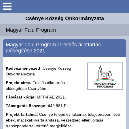
Keresés
Csénye Község Önkormányzata
Aktuális információk
Magyar Falu Program
Elérhetőségek
Magyar Falu Program
/ Felelős állattartás
elősegítése 2021.
Önkormányzat
Kedvezményezett
: Csénye Község
Közös Hivatal
Önkormányzata
Projekt címe:
Felelős állattartás
Intézmények
elősegítése Csényében
Pályázat kódja:
MFP-FAE/2021.
Széchenyi 2020 Európai
Támogatás összege:
449 981 Ft
Uniós támogatás
Projekt tartalma:
Csénye település lakóinak tulajdonában lévő
ebek, macskák ivartalanítása, veszettség elleni oltása,
Magyar Falu Program
transzponderrel történő megjelölése.