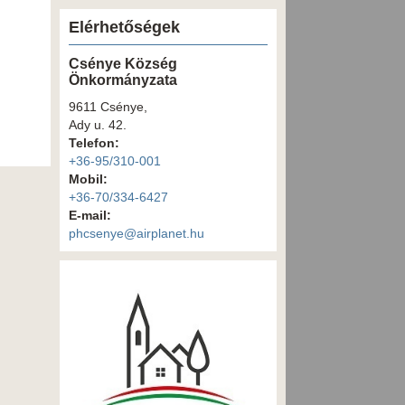
Elérhetőségek
Csénye Község
Önkormányzata
9611 Csénye,
Ady u. 42.
Telefon:
+36-95/310-001
Mobil:
+36-70/334-6427
E-mail:
phcsenye@airplanet.hu