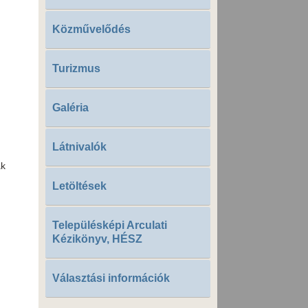
Közművelődés
Turizmus
Galéria
Látnivalók
ak
Letöltések
Településképi Arculati
Kézikönyv, HÉSZ
Választási információk