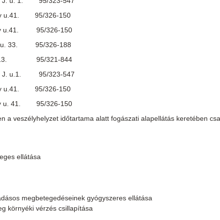
er J. u. 1. 95/323-547
ány u.41. 95/326-150
yány u.41. 95/326-150
let u. 33. 95/326-188
 T. u.13. 95/321-844
ter J. u.1. 95/323-547
yány u.41. 95/326-150
ány u. 41. 95/326-150
n a veszélyhelyzet időtartama alatt fogászati alapellátás keretében cs
leges ellátása
lladásos megbetegedéseinek gyógyszeres ellátása
g környéki vérzés csillapítása