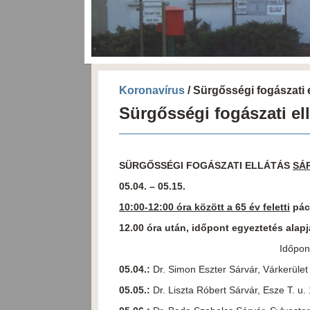
Koronavírus
/ Sürgősségi fogászati e
Sürgősségi fogászati el
SÜRGŐSSÉGI FOGÁSZATI ELLÁTÁS
SÁ
05.04. – 05.15.
10:00-12:00 óra között a 65 év feletti
pác
12.00 óra után, időpont egyeztetés alapj
Időpont egyeztetés az a
05.04.:
Dr. Simon Eszter Sárvár, Várkerü
05.05.:
Dr. Liszta Róbert Sárvár, Esze