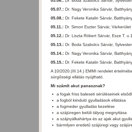
05.06.:
Dr. Boda Szabolcs Sárvár, Sylvest
05.07.:
Dr. Nagy Veronika Sárvár, Batthy
05.08.:
Dr. Fekete Katalin Sárvár, Batth
05.11.:
Dr. Simon Eszter Sárvár, Várkerü
05.12.:
Dr. Liszta Róbert Sárvár, Esze
05.13.:
Dr. Boda Szabolcs Sárvár, Sylves
05.14.:
Dr. Nagy Veronika Sárvár, Batth
05.
15.:
Dr. Fekete Katalin Sárvár, Batthy
A 10/2020.(III.14.) EMMI rendelet értelmébe
sürgősségi ellátás nyújtható.
Mi számít akut panasznak?
a fogak friss baleseti sérüléseinek elsőd
a fogból kiinduló gyulladások ellátása
a fogmeder gyulladás kezelése
a szájüregen belüli tályog megnyitása
a szájnyálkahártya és az ajak akut gyu
bármilyen eredetű szájüregi vagy szájüre