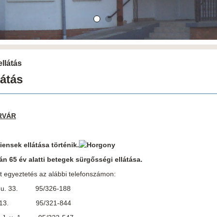
llátás
látás
RVÁR
iensek ellátása történik.
án 65 év alatti betegek sürgősségi ellátása.
lábbi telefonszámon:
let u. 33. 95/326-188
 T. u. 13. 95/321-844