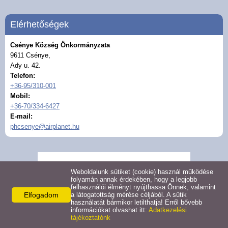
Hirdetmények
Elérhetőségek
Koronavírus
Csénye Község Önkormányzata
9611 Csénye,
Ady u. 42.
Közérdekű adatok
Telefon:
+36-95/310-001
Civil szervezetek
Mobil:
+36-70/334-6427
E-mail:
Közművelődés
phcsenye@airplanet.hu
Turizmus
Weboldalunk sütiket (cookie) használ működése
Galéria
folyamán annak érdekében, hogy a legjobb
felhasználói élményt nyújthassa Önnek, valamint
Elfogadom
a látogatottság mérése céljából. A sütik
Látnivalók
használatát bármikor letilthatja! Erről bővebb
információkat olvashat itt:
Adatkezelési
tájékoztatónk