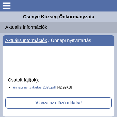
Keresés
Csénye Község Önkormányzata
Aktuális információk
Aktuális információk
Elérhetőségek
Aktuális információk
/ Ünnepi nyitvatartás
Önkormányzat
Közös Hivatal
Intézmények
Csatolt fájl(ok):
ünnepi nyitvatartás 2025.pdf
[42,92KB]
Széchenyi 2020 Európai
Uniós támogatás
Vissza az előző oldalra!
Magyar Falu Program