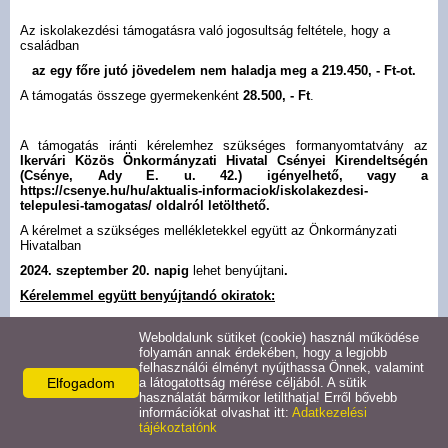
Hirdetmények
Az iskolakezdési támogatásra való jogosultság feltétele, hogy a
családban
az egy főre jutó jövedelem nem haladja meg a 219.450, - Ft-ot.
Koronavírus
A támogatás összege gyermekenként
28.500, - Ft
.
Közérdekű adatok
A támogatás iránti kérelemhez szükséges formanyomtatvány az
Ikervári Közös Önkormányzati Hivatal Csényei Kirendeltségén
(Csénye, Ady E. u. 42.) igényelhető, vagy a
Civil szervezetek
https://csenye.hu/hu/aktualis-informaciok/iskolakezdesi-
telepulesi-tamogatas/ oldalról letölthető.
A kérelmet a szükséges mellékletekkel együtt az Önkormányzati
Közművelődés
Hivatalban
2024. szeptember 20. napig
lehet benyújtani
.
Turizmus
Kérelemmel együtt benyújtandó okiratok:
Weboldalunk sütiket (cookie) használ működése
Galéria
A kérelmezőnek és a vele egy háztartásban élő személyeknek a
folyamán annak érdekében, hogy a legjobb
kérelem benyújtását
megelőző hónapban
szerzett
havi
felhasználói élményt nyújthassa Önnek, valamint
rendszeres jövedelméről szóló igazolás (családi pótlékról
Elfogadom
a látogatottság mérése céljából. A sütik
is)
. Nem rendszeres jövedelem esetén a kérelem benyújtását
Látnivalók
használatát bármikor letilthatja! Erről bővebb
megelőző 12 hónapban szerzett jövedelem egyhavi átlagáról
információkat olvashat itt:
Adatkezelési
szóló igazolás.
tájékoztatónk
Középiskolai
tanulmányokat folytató gyermek esetén a