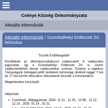
Keresés
Csénye Község Önkormányzata
Aktuális információk
Aktuális információk
Elérhetőségek
Aktuális információk
/ Szombathelyi Erdészeti Zrt.
felhívása
Önkormányzat
Tisztelt Erdőlátogatók!
Közös Hivatal
Kezdődnek az állományszabályozó vadászatok! A vadászatra
jogosultak, így a Szombathelyi Erdészeti Zrt. is, üzemi
vadászterületein társas vadászatokat szervez. Ezeken a napokon
Intézmények
Társaságunk térképpel jelölt területein biztonsági okokból reggel 7 óra
és 17 óra között időszakos útlezárások lesznek a turistautakon.
Megértésüket köszönjük.
Széchenyi 2020 Európai
Uniós támogatás
Időpontok:
Csörötnek, Rábagyarmat: 2024. 11.21., 11.25., 12.06., 12.12.,
Magyar Falu Program
12.14., 2025. 01.14., 01.31.