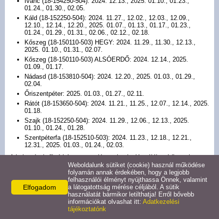
Ivánc (18-154250-504): 2024. 12.13., 2025. 01.10., 01.23.,
01.24., 01.30., 02.05.
Hirdetmények
Káld (18-152250-504): 2024. 11.27., 12.02., 12.03., 12.09.,
12.10., 12.14., 12.20., 2025. 01.07., 01.13., 01.17., 01.23.,
01.24., 01.29., 01.31., 02.06., 02.12., 02.18.
Koronavírus
Kőszeg (18-150110-503) HEGY: 2024. 11.29., 11.30., 12.13.,
2025. 01.10., 01.31., 02.07.
Kőszeg (18-150110-503) ALSÓERDŐ: 2024. 12.14., 2025.
Közérdekű adatok
01.09., 01.17.
Nádasd (18-153810-504): 2024. 12.20., 2025. 01.03., 01.29.,
02.04.
Civil szervezetek
Őriszentpéter: 2025. 01.03., 01.27., 02.11.
Rátót (18-153650-504): 2024. 11.21., 11.25., 12.07., 12.14., 2025.
01.18.
Közművelődés
Szajk (18-152250-504): 2024. 11.29., 12.06., 12.13., 2025.
01.10., 01.24., 01.28.
Szentpéterfa (18-152510-503): 2024. 11.23., 12.18., 12.21.,
Turizmus
12.31., 2025. 01.03., 01.24., 02.03.
A helyszínekről térképen az erdészet honlapján tájékozódhatnak az
alábbi címen:
Weboldalunk sütiket (cookie) használ működése
Galéria
folyamán annak érdekében, hogy a legjobb
https://szherdeszet.hu/hirek/tarsas-vadaszatok.html
felhasználói élményt nyújthassa Önnek, valamint
Elfogadom
a látogatottság mérése céljából. A sütik
Vas vármegye 53 vadászterülete közül mindössze 6-ban gazdálkodik
Látnivalók
használatát bármikor letilthatja! Erről bővebb
Társaságunk. A többi vadászatra jogosult társas vadászatainak
információkat olvashat itt:
Adatkezelési
időpontjairól a települési önkormányzatoknál lehet érdeklődni.
tájékoztatónk