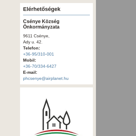
Elérhetőségek
Csénye Község
Önkormányzata
9611 Csénye,
Ady u. 42.
Telefon:
+36-95/310-001
Mobil:
+36-70/334-6427
E-mail:
phcsenye@airplanet.hu