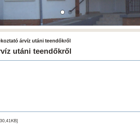
ékoztató árvíz utáni teendőkről
víz utáni teendőkről
30,41KB]