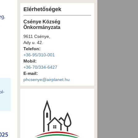
Elérhetőségek
Csénye Község
Önkormányzata
9611 Csénye,
Ady u. 42.
Telefon:
+36-95/310-001
Mobil:
+36-70/334-6427
E-mail:
phcsenye@airplanet.hu