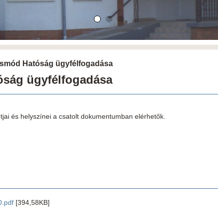
ásmód Hatóság ügyfélfogadása
ság ügyfélfogadása
tjai és helyszínei a csatolt dokumentumban elérhetők.
0.pdf
[394,58KB]