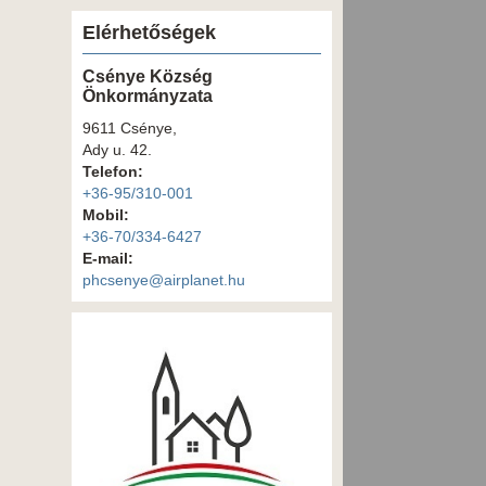
Elérhetőségek
Csénye Község
Önkormányzata
9611 Csénye,
Ady u. 42.
Telefon:
+36-95/310-001
Mobil:
+36-70/334-6427
E-mail:
phcsenye@airplanet.hu